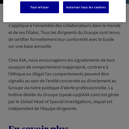
Tout refuser
Autoriser tous les cookies
Le
Code de Déontologie Professionnelle du Groupe AXA
s'applique à l'ensemble des collaborateurs dans le monde
et de ses filiales. Tous les dirigeants du Groupe sont tenus
de certifier formellement leur conformité avec le Guide
sur une base annuelle.
Chez AXA, nous encourageons les signalements de tout
soupçon de comportement inapproprié, contraire à
l’éthique ou illégal Ces comportements peuvent être
signalés au sein de l’entité concernée ou directement au
Groupe via notre politique d’alerte professionnelle. La
hotline dédiée du Groupe (speak-up@AXA.com) est gérée
par le Global Head of Special Investigations, lequel est
indépendant de l’équipe dirigeante.