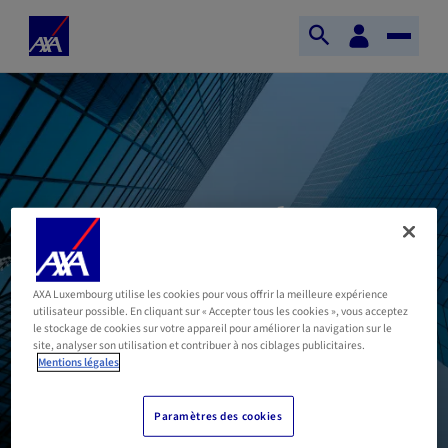
Skip to main content
Votre
Home
espace
Ouvrir
Toggle
Axa
digital
la
Naviga
recherche
Devoir de
transparence -
Déontologie
AXA Luxembourg utilise les cookies pour vous offrir la meilleure expérience
utilisateur possible. En cliquant sur « Accepter tous les cookies », vous acceptez
le stockage de cookies sur votre appareil pour améliorer la navigation sur le
site, analyser son utilisation et contribuer à nos ciblages publicitaires.
Mentions légales
Paramètres des cookies